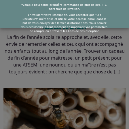
*Valable pour toute première commande de plus de 80€ TTC,
hors frais de livraison.
Cadeaux de fin d’année scolaire : des idées
En validant votre inscription, vous acceptez que "Les
Dorloteurs" mémorise et utilise votre adresse email dans le
originales et pleines de sens pour maîtresse, maître,
but de vous envoyer des lettres d’informations. Vous pouvez
vous désinscrire à tout moment en modifiant vos paramètres
nounou ou ATSEM
de compte ou à travers les liens de désinscription
La fin de l’année scolaire approche et, avec elle, cette
envie de remercier celles et ceux qui ont accompagné
nos enfants tout au long de l’année. Trouver un cadeau
de fin d’année pour maîtresse, un petit présent pour
une ATSEM, une nounou ou un maître n’est pas
toujours évident : on cherche quelque chose de […]