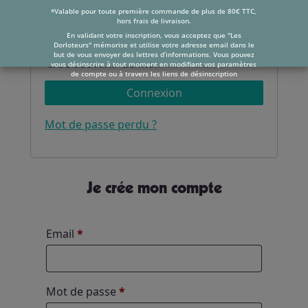
Mot de passe
*
*Valable pour toute première commande de plus de 80€ TTC,
hors frais de livraison.
En validant votre inscription, vous acceptez que "Les
Dorloteurs" mémorise et utilise votre adresse email dans le
but de vous envoyer des lettres d’informations. Vous pouvez
Se souvenir de moi
vous désinscrire à tout moment en modifiant vos paramètres
de compte ou à travers les liens de désinscription
Connexion
Mot de passe perdu ?
Je crée mon compte
Email
*
Mot de passe
*