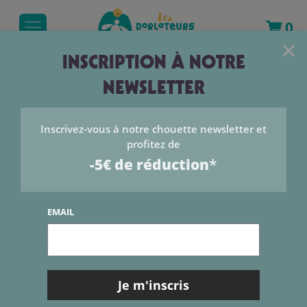
0
×
INSCRIPTION À NOTRE
NEWSLETTER
MON COMPTE
Inscrivez-vous à notre chouette newsletter et
profitez de
Se connecter
-5€ de réduction
*
Se connecter en utilisant un email et un
EMAIL
mot de passe
Email
*