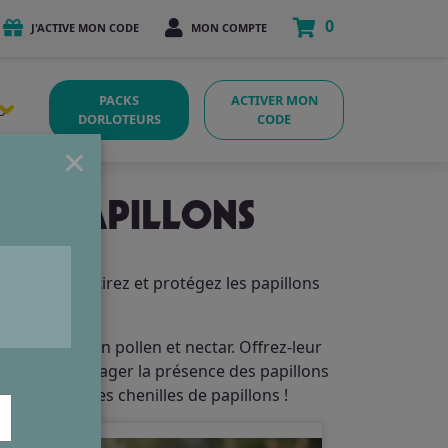
0
J'ACTIVE MON CODE
MON COMPTE
PACKS
ACTIVER MON
O
DORLOTEURS
CODE
×
LES PAPILLONS
au jardin : attirez et protégez les papillons
res, riches en pollen et nectar. Offrez-leur
sité et encourager la présence des papillons
hôtes pour les chenilles de papillons !