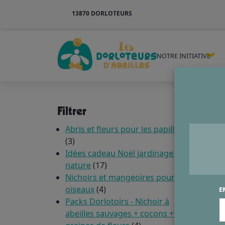
13870 DORLOTEURS
NOTRE INITIATIVE
Filtrer
Abris et fleurs pour les papillons
3
3
Abris 
produits
Idées cadeau Noël jardinage et
dans v
17
nature
17
Découv
produits
Nichoirs et mangeoires pour
un hab
4
oiseaux
4
E
durabl
produits
Packs Dorlotoirs - Nichoir à
abeilles sauvages + cocons +