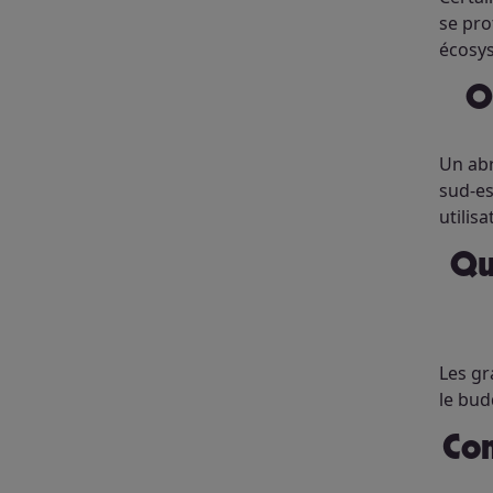
se pro
écosy
Un abr
sud-es
utilisa
Quelles fleurs et graines choisir pour attirer les papillons au
Les gr
le bud
Co