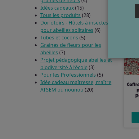
4
graines de fleurs
4
15
produits
Idées cadeaux
15
produits
28
Tous les produits
28
produits
Dorlotoirs - Hôtels à insectes
6
pour abeilles solitaires
6
5
produits
Tubes et cocons
5
produits
Graines de fleurs pour les
7
abeilles
7
produits
Projet pédagogique abeilles et
3
biodiversité à l’école
3
produits
5
Pour les Professionnels
5
produits
Idée cadeau maîtresse, maître,
Coffret Festin des papillons | Fleurs
20
ATSEM ou nounou
20
p
p
produits