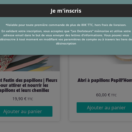
*Valable pour toute première commande de plus de 80€ TTC, hors frais de livraison.
En validant votre inscription, vous acceptez que "Les Dorloteurs" mémorise et utilise votre
adresse email dans le but de vous envoyer des lettres d’informations. Vous pouvez vous
désinscrire à tout moment en modifiant vos paramètres de compte ou à travers les liens de
désinscription
Abri à papillons Papill’Ho
our attirer et nourrir les
apillons et leurs chenilles
60,00
€
TTC
19,90
€
TTC
Ajouter au panier
Ajouter au panier