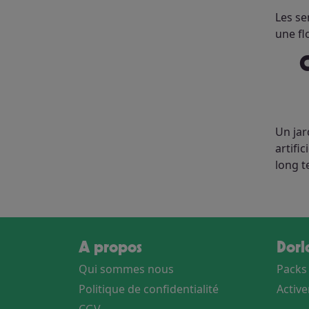
Les se
une fl
Comment créer un jardin favorable aux papillon
Un jar
artifi
long t
A propos
Dor
Qui sommes nous
Packs
Politique de confidentialité
Activ
CGV