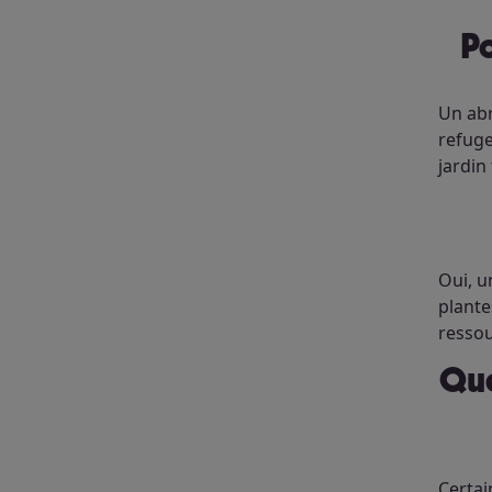
Un abr
refuge
jardin
Oui, u
plante
ressou
Quelles espèces de papillons utilisent un abri pour papillons
Certai