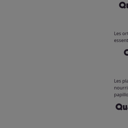
Quelles sont les meilleures plantes hôtes pour favoriser les
Les or
essent
Quelle est la différence entre plan
Les pl
nourri
papill
Quand semer des graines de fleurs pour attirer les papillons