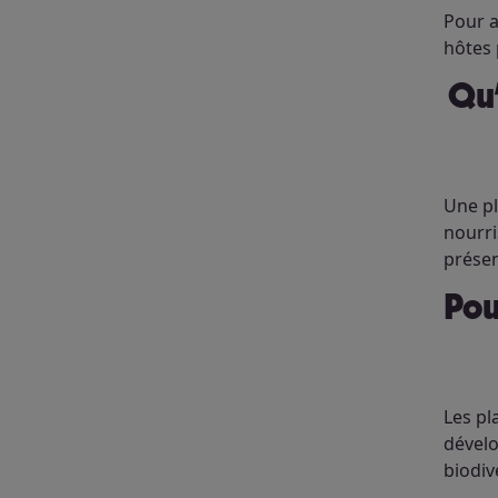
Pour a
hôtes 
Qu’est-ce qu’une plante hôte pour les chenilles et pourquoi
Une pl
nourri
présen
Pourquoi est-il primordial de planter des plantes hôtes pour
Les pl
dévelo
biodiv