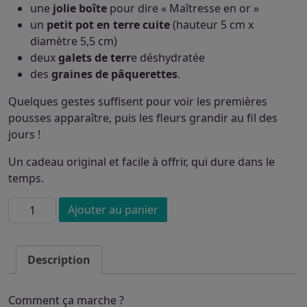
une
jolie boîte
pour dire « Maîtresse en or »
un
petit pot en terre cuite
(hauteur 5 cm x
diamètre 5,5 cm)
deux
galets de terr
e déshydratée
des
graines de pâquerettes
.
Quelques gestes suffisent pour voir les premières
pousses apparaître, puis les fleurs grandir au fil des
jours !
Un cadeau original et facile à offrir, qui dure dans le
temps.
quantité
Ajouter au panier
de
Cadeau
maîtresse
Description
-
Coffret
Comment ça marche ?
à