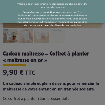
*Valable pour toute première commande de plus de 80€ TTC,
hors frais de livraison.
En validant votre inscription, vous acceptez que "Les
Dorloteurs" mémorise et utilise votre adresse email dans le
but de vous envoyer des lettres d’informations. Vous pouvez
vous désinscrire à tout moment en modifiant vos paramètres
de compte ou à travers les liens de désinscription
Cadeau maîtresse – Coffret à planter
« maîtresse en or »
9,90
€
TTC
Un cadeau simple et plein de sens pour remercier la
maîtresse de votre enfant en fin d’année scolaire.
Ce coffret à planter réunit l’essentiel :