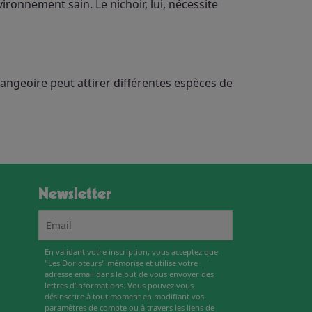
ronnement sain. Le nichoir, lui, nécessite
angeoire peut attirer différentes espèces de
Newsletter
En validant votre inscription, vous acceptez que
"Les Dorloteurs" mémorise et utilise votre
adresse email dans le but de vous envoyer des
lettres d’informations. Vous pouvez vous
désinscrire à tout moment en modifiant vos
paramètres de compte ou à travers les liens de