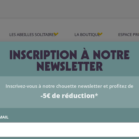
LES ABEILLES SOLITAIRES
LA BOUTIQUE
ESPACE PR
INSCRIPTION À NOTRE
NEWSLETTER
Duo Oiseaux au jardin – Mangeoire et nic
75,00
€
Inscrivez-vous à notre chouette newsletter et profitez de
TTC
-5€ de réduction
*
Le duo Oiseaux au jardin réunit le Cajoloir, nichoir en 
charbonnière, et le Picotoir, mangeoire assortie pensée 
MAIL
ils offrent un espace complet pour accueillir, observer 
: un abri sûr pour la nidification et un point de nourris
Fabriqués dans le même bois de mélèze durable et non tr