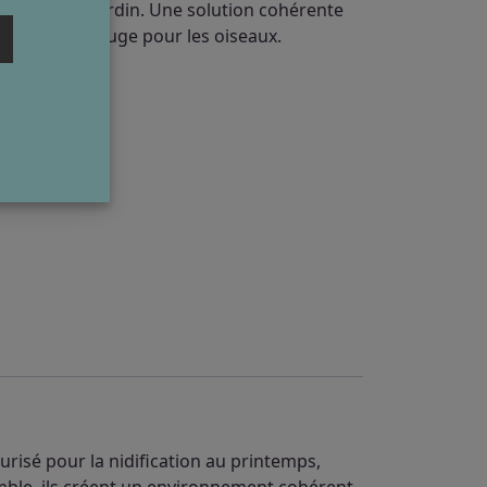
intégré au jardin. Une solution cohérente
 véritable refuge pour les oiseaux.
rdin
urisé pour la nidification au printemps,