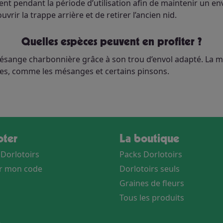
t pendant la période d’utilisation afin de maintenir un envi
uvrir la trappe arrière et de retirer l’ancien nid.
Quelles espèces peuvent en profiter ?
ésange charbonnière grâce à son trou d’envol adapté. La m
ées, comme les mésanges et certains pinsons.
loter
La boutique
 Dorlotoirs
Packs Dorlotoirs
er mon code
Dorlotoirs seuls
Graines de fleurs
Tous les produits