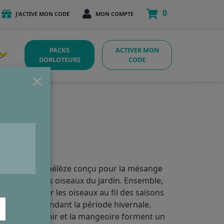
0
J'ACTIVE MON CODE
MON COMPTE
PACKS
ACTIVER MON
O
DORLOTEURS
CODE
×
hoir
bois massif de mélèze conçu pour la mésange
pour les petits oiseaux du jardin. Ensemble,
et accompagner les oiseaux au fil des saisons
sage adapté pendant la période hivernale.
aité, le nichoir et la mangeoire forment un