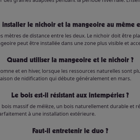
 des graines adaptées pendant la période hivernale. Ense
n installer le nichoir et la mangeoire au même e
ues mètres de distance entre les deux. Le nichoir doit être 
eoire peut être installée dans une zone plus visible et acc
Quand utiliser la mangeoire et le nichoir ?
mne et en hiver, lorsque les ressources naturelles sont plus r
a saison de nidification qui débute généralement en mars.
Le bois est-il résistant aux intempéries ?
 bois massif de mélèze, un bois naturellement durable et rési
arfaitement à une installation extérieure.
Faut-il entretenir le duo ?