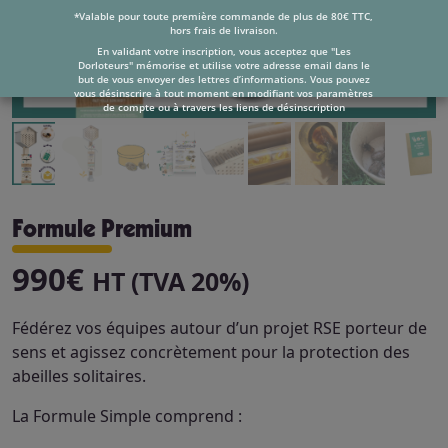
*Valable pour toute première commande de plus de 80€ TTC,
hors frais de livraison.
En validant votre inscription, vous acceptez que "Les
Dorloteurs" mémorise et utilise votre adresse email dans le
but de vous envoyer des lettres d’informations. Vous pouvez
vous désinscrire à tout moment en modifiant vos paramètres
de compte ou à travers les liens de désinscription
Formule Premium
990€
HT (TVA 20%)
Fédérez vos équipes autour d’un projet RSE porteur de
sens et agissez concrètement pour la protection des
abeilles solitaires.
La Formule Simple comprend :