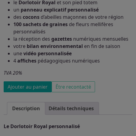
le
Dorlotoir Royal
et son pied totem
un
panneau explicatif personnalisé
des
cocons
d’abeilles maçonnes de votre région
100 sachets de graines
de fleurs mellifères
personnalisés
la réception des
gazettes
numériques mensuelles
votre
bilan environnemental
en fin de saison
une
vidéo
personnalisée
4
affiches
pédagogiques numériques
TVA 20%
quantité
Ajouter au panier
Être recontacté
de
Formule
Premium
Description
Détails techniques
Le Dorlotoir Royal personnalisé