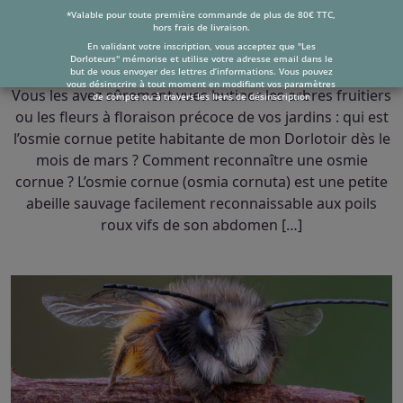
*Valable pour toute première commande de plus de 80€ TTC,
hors frais de livraison.
Qui est l’osmie cornue petite habitante de mon
En validant votre inscription, vous acceptez que "Les
Dorloteurs" mémorise et utilise votre adresse email dans le
Dorlotoir ?
but de vous envoyer des lettres d’informations. Vous pouvez
vous désinscrire à tout moment en modifiant vos paramètres
Vous les avez sûrement vues butiner les arbres fruitiers
de compte ou à travers les liens de désinscription
ou les fleurs à floraison précoce de vos jardins : qui est
l’osmie cornue petite habitante de mon Dorlotoir dès le
mois de mars ? Comment reconnaître une osmie
cornue ? L’osmie cornue (osmia cornuta) est une petite
abeille sauvage facilement reconnaissable aux poils
roux vifs de son abdomen […]