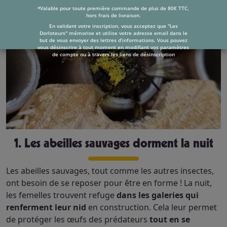
*Valable pour toute première commande de plus de 80€ TTC,
hors frais de livraison.
En validant votre inscription, vous acceptez que "Les
Dorloteurs" mémorise et utilise votre adresse email dans le
but de vous envoyer des lettres d’informations. Vous pouvez
vous désinscrire à tout moment en modifiant vos paramètres
de compte ou à travers les liens de désinscription
1. Les abeilles sauvages dorment la nuit
Les abeilles sauvages, tout comme les autres insectes,
ont besoin de se reposer pour être en forme ! La nuit,
les femelles trouvent refuge
dans les galeries qui
renferment leur nid
en construction. Cela leur permet
de protéger les œufs des prédateurs
tout en se